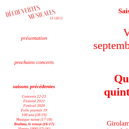
Sai
V
présentation
septemb
prochains concerts
Qu
saisons précédentes
quint
¦
Concerts 22-23
Festival 2021
Festival 2020
Folle journée 19
100 ans (18-19)
Musique suisse (17-18)
Girolam
Brahms, le retour (16-17)
Vienne 1900 (15-16)