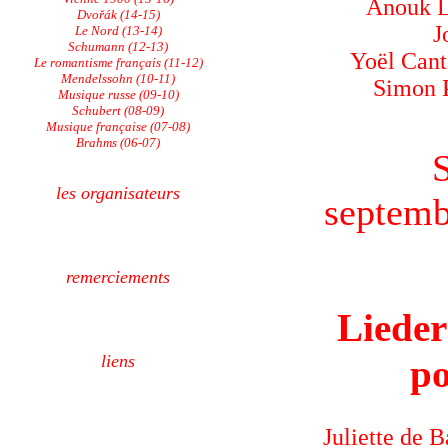
Anouk L
Dvořák (14-15)
J
Le Nord (13-14)
Schumann (12-13)
Yoël Canto
Le romantisme français (11-12)
Mendelssohn (10-11)
Simon P
Musique russe (09-10)
Schubert (08-09)
Musique française (07-08)
Brahms (06-07)
les organisateurs
septemb
remerciements
Lieder
liens
po
Juliette de 