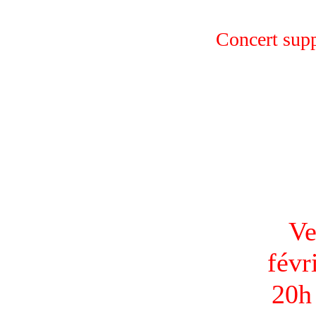
Concert supp
Ve
févr
20h